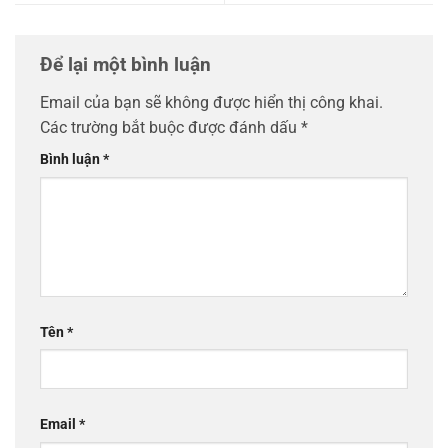
Để lại một bình luận
Email của bạn sẽ không được hiển thị công khai.
Các trường bắt buộc được đánh dấu
*
Bình luận
*
Tên
*
Email
*