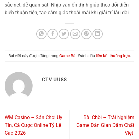
sắc nét, dễ quan sát. Nhịp ván ổn định giúp theo dõi diễn
biến thuận tiện, tạo cảm giác thoải mái khi giải trí lâu dài.
Bài viết này được đăng trong
Game Bài
. Đánh dấu
liên kết thường trực
.
CTV UU88
WM Casino – Sân Chơi Uy
Bài Chòi – Trải Nghiệm
Tín, Cá Cược Online Tỷ Lệ
Game Dân Gian Đậm Chất
Cao 2026
Việt