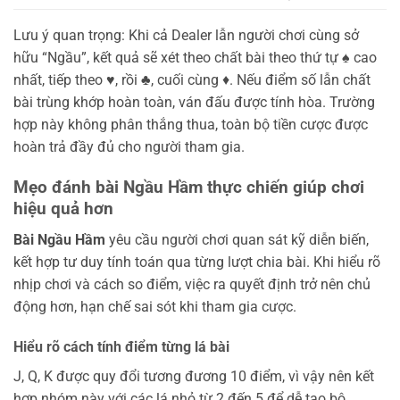
Lưu ý quan trọng: Khi cả Dealer lẫn người chơi cùng sở
hữu “Ngầu”, kết quả sẽ xét theo chất bài theo thứ tự ♠ cao
nhất, tiếp theo ♥, rồi ♣, cuối cùng ♦. Nếu điểm số lẫn chất
bài trùng khớp hoàn toàn, ván đấu được tính hòa. Trường
hợp này không phân thắng thua, toàn bộ tiền cược được
hoàn trả đầy đủ cho người tham gia.
Mẹo đánh bài Ngầu Hầm thực chiến giúp chơi
hiệu quả hơn
Bài Ngầu Hầm
yêu cầu người chơi quan sát kỹ diễn biến,
kết hợp tư duy tính toán qua từng lượt chia bài. Khi hiểu rõ
nhịp chơi và cách so điểm, việc ra quyết định trở nên chủ
động hơn, hạn chế sai sót khi tham gia cược.
Hiểu rõ cách tính điểm từng lá bài
J, Q, K được quy đổi tương đương 10 điểm, vì vậy nên kết
hợp nhóm này với các lá nhỏ từ 2 đến 5 để dễ tạo bộ