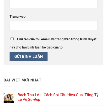
Trang web
Lưu tên của tôi, email, và trang web trong trình duyệt
này cho lần bình luận kế tiếp của tôi.
BÀI VIẾT MỚI NHẤT
Bạch Thủ Lô – Cách Soi Cầu Hiệu Quả, Tăng Tỷ
Lệ Về Số Đẹp
Không