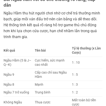
dẫn
Ngầu Hầm thu hút người chơi nhờ cơ chế trả thưởng minh
bạch, giúp mỗi ván đấu trở nên cân bằng và dễ theo dõi.
Hệ thống tính kết quả rõ ràng hỗ trợ game thủ chủ động
hơn khi lựa chọn cửa cược, hạn chế nhầm lẫn trong quá
trình tham gia.
Tỷ lệ thưởng (x Lần
Kết quả
Tên bài
Cược)
Ngầu Hầm (5 lá J–
Cực hiếm, sức mạnh
1 : 10
Q–K)
cao nhất
Cấp cao chỉ sau Ngầu
Ngầu 9
1 : 5
Hầm
Ngầu 8
Mạnh
1 : 3
Ngầu 7 trở xuống
Trung bình
1 : 2
Mất toàn bộ tiền
Không Ngầu
Thua cược
cược